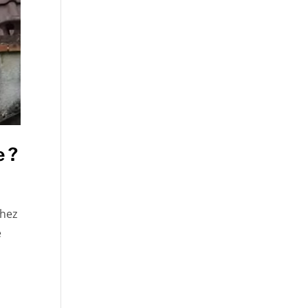
e ?
Chez
e